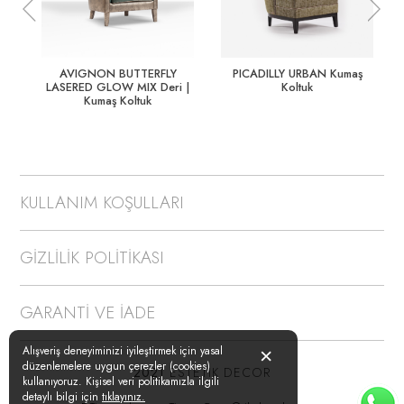
Previous
Nex
AVIGNON BUTTERFLY
PICADILLY URBAN Kumaş
LASERED GLOW MIX Deri |
Koltuk
Kumaş Koltuk
KULLANIM KOŞULLARI
GİZLİLİK POLİTİKASI
GARANTİ VE İADE
×
Alışveriş deneyiminizi iyileştirmek için yasal
düzenlemelere uygun çerezler (cookies)
2021
ESTETIK DECOR
kullanıyoruz. Kişisel veri politikamızla ilgili
detaylı bilgi için
tıklayınız.